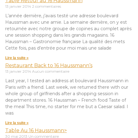
Table Retour au 16 Haussmann
13 janvier 2014
2 commentaires
L’année dernière, j’avais testé une adresse boulevard
Haussman avec une amie. La semaine dernière, on y est
retournée avec notre groupe de copines au complet après
une session shopping dans les grands magasins. 16
Haussman – Gastronomie française La qualité des mets
Cette fois, pas d’entrée pour moi mais une salade
Lire la suite »
Restaurant Back to 16 Haussmann’s
13 janvier 2014
Aucun commentaire
Last year, I tested an address at boulevard Haussmann in
Paris with a friend. Last week, we returned there with our
whole group of girlfriends after a shopping session in
department stores. 16 Haussman – French food Taste of
the meal This time, no starter for me but a Caesar salad. I
was
Lire la suite »
Table Au 16 Haussmann>
30 mai 2013
Un commentaire