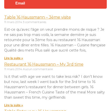
Email
Table 16 Haussmann – 3ème visite
11 mars 2014
3 commentaires
Est-ce qu’avec l’âge on veut prendre moins de risque ? Je
ne sais pas trop mais voilà, la semaine dernière je suis
retournée pour la 3ème fois au restaurant 16 Haussman
pour une dîner entre filles. 16 Haussman – Cuisine française
Qualité des mets Plus salé que sucré cette fois,
Lire la suite »
Restaurant 16 Haussmann – My 3rd time
11 mars 2014
Aucun commentaire
Is it that with age we want to take less risk? I don’t know
but now, last week I went back for the 3rd time to 16
Haussmann’s restaurant for dinner between girls. 16
Haussmann – French Cuisine Taste of the meal More salty
than sweet this time, my girlfriends
Lire la suite »